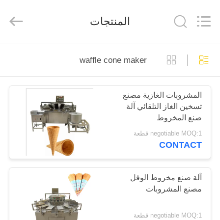
Beijing
Silk
Road
المنتجات
Enterprise
Management
Services
Co.,LTD.
All
الصفحة
Rights
Reserved.
waffle cone maker
الرئيسية
المشروبات الغازية مصنع
منتجات
تسخين الغاز التلقائي آلة
صنع المخروط
معلومات
negotiable MOQ:1 قطعة
CONTACT
عنا
جولة
آلة صنع مخروط الوفل
مصنع المشروبات
في
المعمل
negotiable MOQ:1 قطعة