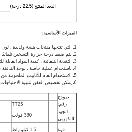
البعد المنتج (22.5 درجة)
الميزات الأساسية:
1. التي تنتجها منتجات هشة ولذيذة ، لون موحد.
2. يتم ضبط درجة حرارة التسخين تلقائيًا ، ويستخدم منظم الحرارة ، ويتم التحكم في درجة الحرارة بدقة.
3. التغذية التلقائية ، كمية المواد القابلة للتعديل ، والتعديل بسيط.
4. باستخدام عملية خاصة ، لوحة التدفئة طبقة غير لاصقة
5. الاستخدام العام للأنابيب الملحومة من الفولاذ المقاوم للصدأ ، لا يصدأ ، سهل التنظيف.
6. يمكن تخصيص العفن لتلبية الاحتياجات المختلفة.
نموذج
رقم:
TT25
الجهد
380 فولت
االكهربى
قوة
1.5 كيلو واط