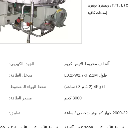
T / T ، ، ويسترن يونيون
إمدادات كافية
آلة لف مخروط الآيس كريم
الجهد االكهربى:
طول L3.2xW2.7xH2.1M
مدخل الطاقة:
4Kg / h (4.2 م 3 / ساعة)
ضغط الهواء المضغوط:
3000 كجم
مصدر الطاقة:
2 جهاز كمبيوتر شخصى / ساعة
تطبيق:
خروط الآيس كريم 3000 كجم
,
آلة لف مخروط الآيس كريم الأوتوماتيكية
,
2200 قطعة / ساعة آلة ل