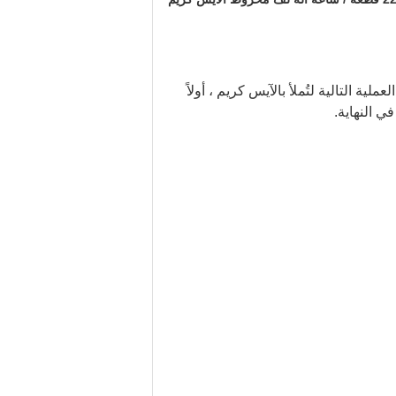
ي توفر المخاريط في العملية التالية لتُملأ بالآيس كريم ، أولاً
ي النهاية.