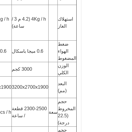
استهلاك
4Kg / h (4.2 م 3 /
الغاز
ساعة)
ضغط
الهواء
0.6 ميجا باسكال
0.6 ميجا باسكال
المضغوط
الوزن
3000 كجم
الكلي
البعد
x1900
3200x2700x1900
(مم)
حجم
المخروط
2300-2500 قطعة
سعة
s / h
(22.5
/ ساعة
درجة)
حجم