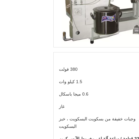
380 فولت
1.5 كيلو وات
0.6 ميجا باسكال
غاز
وجبات خفيفة من بسكويت البسكويت ، خبز
البسكويت
ف مخروط الآيس كريم