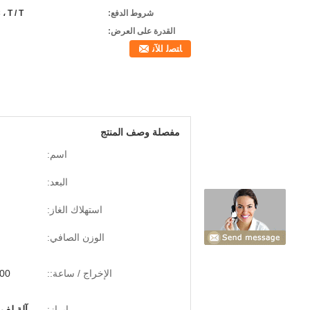
شروط الدفع:
 L / C ، T / T
القدرة على العرض:
ﺎﺘﺼﻟ ﺍﻶﻧ
مفصلة وصف المنتج
اسم:
البعد:
استهلاك الغاز:
الوزن الصافي:
الإخراج / ساعة::
000-2200
إبراز:
آلة لف م